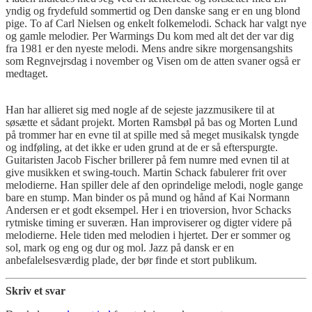
yndig og frydefuld sommertid og Den danske sang er en ung blond
pige. To af Carl Nielsen og enkelt folkemelodi. Schack har valgt nye
og gamle melodier. Per Warmings Du kom med alt det der var dig
fra 1981 er den nyeste melodi. Mens andre sikre morgensangshits
som Regnvejrsdag i november og Visen om de atten svaner også er
medtaget.
Han har allieret sig med nogle af de sejeste jazzmusikere til at
søsætte et sådant projekt. Morten Ramsbøl på bas og Morten Lund
på trommer har en evne til at spille med så meget musikalsk tyngde
og indføling, at det ikke er uden grund at de er så efterspurgte.
Guitaristen Jacob Fischer brillerer på fem numre med evnen til at
give musikken et swing-touch. Martin Schack fabulerer frit over
melodierne. Han spiller dele af den oprindelige melodi, nogle gange
bare en stump. Man binder os på mund og hånd af Kai Normann
Andersen er et godt eksempel. Her i en trioversion, hvor Schacks
rytmiske timing er suveræn. Han improviserer og digter videre på
melodierne. Hele tiden med melodien i hjertet. Der er sommer og
sol, mark og eng og dur og mol. Jazz på dansk er en
anbefalelsesværdig plade, der bør finde et stort publikum.
Skriv et svar