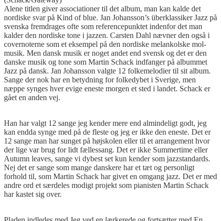
Alene titlen giver associationer til det album, man kan kalde det
nordiske svar på Kind of blue. Jan Johansson’s überklassiker Jazz på
svenska fremdrages ofte som referencepunktet indenfor det man
kalder den nordiske tone i jazzen. Carsten Dahl nævner den også i
covernoterne som et eksempel på den nordiske melankolske mol-
musik. Men dansk musik er noget andet end svensk og det er den
danske musik og tone som Martin Schack indfanger på albummet
Jazz på dansk. Jan Johansson valgte 12 folkemelodier til sit album.
Sange der nok har en betydning for folkedybet i Sverige, men
næppe synges hver evige eneste morgen et sted i landet. Schack er
gået en anden vej.
Han har valgt 12 sange jeg kender mere end almindeligt godt, jeg
kan endda synge med på de fleste og jeg er ikke den eneste. Det er
12 sange man har sunget på højskolen eller til et arrangement hvor
der lige var brug for lidt fællessang. Det er ikke Summertime eller
Autumn leaves, sange vi dybest set kun kender som jazzstandards.
Nej det er sange som mange danskere har et tæt og personligt
forhold til, som Martin Schack har givet en omgang jazz. Det er med
andre ord et særdeles modigt projekt som pianisten Martin Schack
har kastet sig over.
Pladen indledes med Jeg ved en lærkerede og fortsætter med En