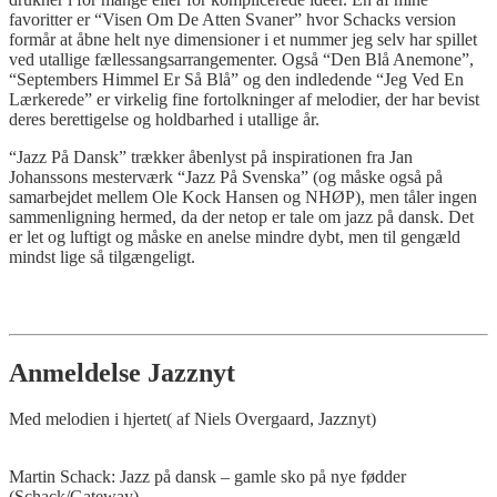
favoritter er “Visen Om De Atten Svaner” hvor Schacks version
formår at åbne helt nye dimensioner i et nummer jeg selv har spillet
ved utallige fællessangsarrangementer. Også “Den Blå Anemone”,
“Septembers Himmel Er Så Blå” og den indledende “Jeg Ved En
Lærkerede” er virkelig fine fortolkninger af melodier, der har bevist
deres berettigelse og holdbarhed i utallige år.
“Jazz På Dansk” trækker åbenlyst på inspirationen fra Jan
Johanssons mesterværk “Jazz På Svenska” (og måske også på
samarbejdet mellem Ole Kock Hansen og NHØP), men tåler ingen
sammenligning hermed, da der netop er tale om jazz på dansk. Det
er let og luftigt og måske en anelse mindre dybt, men til gengæld
mindst lige så tilgængeligt.
Anmeldelse Jazznyt
Med melodien i hjertet( af Niels Overgaard, Jazznyt)
Martin Schack: Jazz på dansk – gamle sko på nye fødder
(Schack/Gateway)