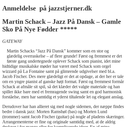
Anmeldelse på jazzstjerner.dk
Martin Schack – Jazz På Dansk – Gamle
Sko På Nye Fødder *****
GATEWAY
Martin Schacks “Jazz På Dansk” kommer som en stor og
glædelig overraskelse – af flere grunde! Først og fremmest er det
første gang undertegnede oplever Schack som pianist, idet mine
hidtidige musikalske møder har været med Schack som orgel
wizzard på La Fontaine samt på glimrende udgivelser med bl.a.
Jacob Fischer. Des mere glædeligt er det at opdage, at der her er tale
om en yngre pianist af ganske højt format. Først og fremmest formår
Schack at afmåle sit spil, så det klæder det valgte materiale og han
spiller ikke bare med et fremragende swing samt en god harmonisk
forståelse, men har samtidig et yderst tiltalende let og elegant anslag.
Derudover har han allieret sig med nogle sidemen, der næppe findes
bedre i dansk jazz: Morten Ramsbøl (bas) og Morten Lund
(trommer) samt Jacob Fischer (guitar) på nogle af pladens skæringer.
Arrangementerne er fine og originale samtidig med, at de aldrig
drukner i for mange eller for komplicerede ideer. En af mine